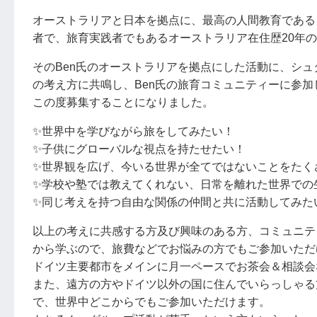
オーストラリアと日本を拠点に、最高の人間教育である
者で、旅育実践者でもあるオーストラリア在住歴20年の
そのBen氏のオーストラリアを拠点にした活動に、シュ
の考え方に共鳴し、Ben氏の旅育コミュニティーに参
この度募集することになりました。
✨世界中を学びながら旅をしてみたい！
✨子供にグローバルな視点を持たせたい！
✨世界観を広げ、今いる世界が全てではないことをたく
✨学校や塾では教えてくれない、日常を離れた世界での
✨同じ考えを持つ自由な関係の仲間と共に活動してみた
以上の考えに共感する方及び興味のある方、コミュニテ
から学ぶので、旅費などでお悩みの方でもご参加いただ
ドイツ主要都市をメインに月一ペースでお茶会＆相談会
また、遠方の方やドイツ以外の国に住んでいらっしゃる
で、世界中どこからでもご参加いただけます。