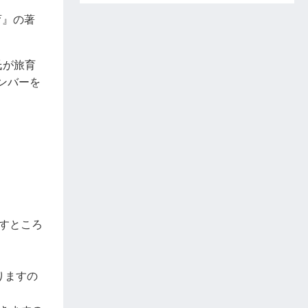
育』の著
氏が旅育
ンバーを
すところ
りますの