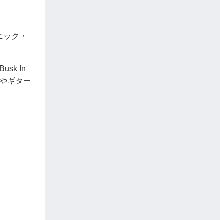
トニック・
sk In
ントやギター