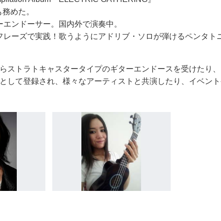
も務めた。
、ギターエンドーサー。国内外で演奏中。
ター教則DVD 『​フレーズで実践！歌うようにアドリブ・ソロが弾けるペンタ
anji Guitarsからストラトキャスタータイプのギターエンドースを受けたり、Bu
icial Performerとして登録され、様々なアーティストと共演したり、イベ