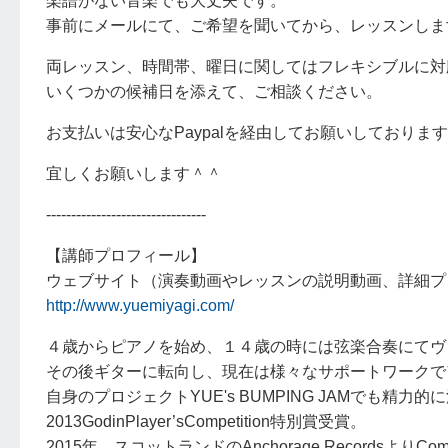
楽譜がない音楽でも大丈夫です。
事前にメールにて、ご希望を聞いてから、レッスンしま
両レッスン、時間帯、曜日に関してはフレキシブルに対
いくつかの候補日を添えて、ご相談ください。
お支払いは安心なPaypalを経由してお願いしておりま
宜しくお願いします＾＾
--------------------------------
【講師プロフィール】
ウェブサイト（演奏動画やレッスンの説明動画、詳細プ
http://www.yuemiyagi.com/
４歳からピアノを始め、１４歳の時には弦楽合奏にてヴ
その後ギターに転向し、現在は様々なサポートワークで
自身のプロジェクトYUE's BUMPING JAMでも精力的
2013GodinPlayer’sCompetition特別賞受賞。
2015年、スコットランドのAnchorage RecordsよりCompil