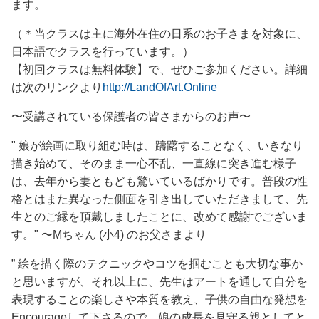
ます。
（＊当クラスは主に海外在住の日系のお子さまを対象に、
日本語でクラスを行っています。）
【初回クラスは無料体験】で、ぜひご参加ください。詳細
は次のリンクより
http://LandOfArt.Online
〜受講されている保護者の皆さまからのお声〜
" 娘が絵画に取り組む時は、躊躇することなく、いきなり
描き始めて、そのまま一心不乱、一直線に突き進む様子
は、去年から妻ともども驚いているばかりです。普段の性
格とはまた異なった側面を引き出していただきまして、先
生とのご縁を頂戴しましたことに、改めて感謝でございま
す。" 〜Mちゃん (小4) のお父さまより
” 絵を描く際のテクニックやコツを掴むことも大切な事か
と思いますが、それ以上に、先生はアートを通して自分を
表現することの楽しさや本質を教え、子供の自由な発想を
Encourageして下さるので、娘の成長を見守る親としてと