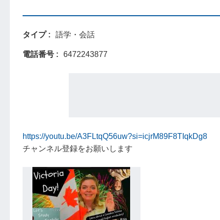
タイプ
語学・会話
電話番号
6472243877
https://youtu.be/A3FLtqQ56uw?si=icjrM89F8TIqkDg8
チャンネル登録をお願いします