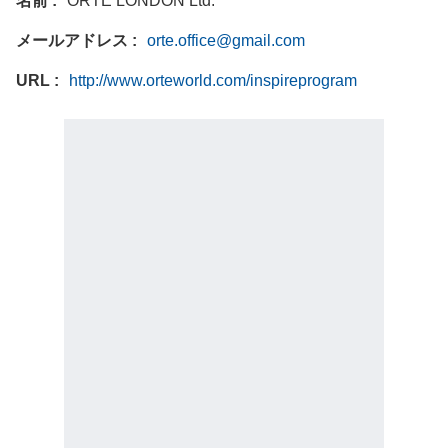
名前
ORTE LONDON Ltd.
メールアドレス
orte.office@gmail.com
URL
http://www.orteworld.com/inspireprogram