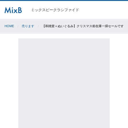
ミックスビークラシファイド
HOME
売ります
【和雑貨＋ぬいぐるみ】クリスマス前在庫一掃セールです♪ $3