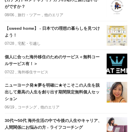
がですか？
08/06 ,
旅行・ツアー
, 他のエリア
【sweed home】 - 日本での理想の暮らしを見つけ
よう！
07/28 ,
宅配・引越し
個人に合った海外移住のためのサービス＜無料コー
ルサービス有！＞
07/22 ,
海外移住サービス
ニューヨーク発★夢を明確に★そこそこの人生を脱
出して最高の人生を創り出す期間限定無料個人セッ
ション
06/19 ,
コーチング
, 他のエリア
30代〜50代 海外生活の中で今後の人生やキャリア、
人間関係にお悩みの方 - ライフコーチング