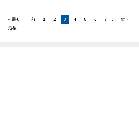
« 最初
‹ 前
1
2
3
4
5
6
7
…
次 ›
最後 »