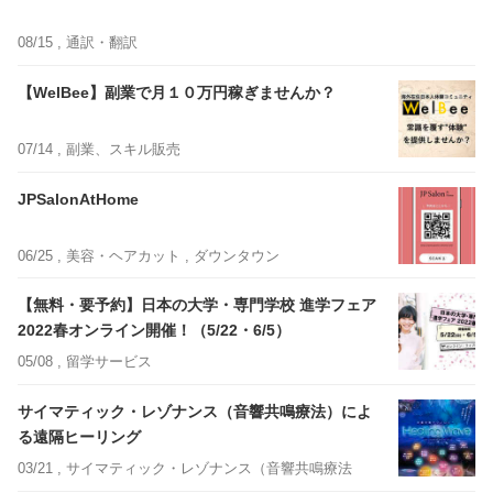
08/15 ,
通訳・翻訳
【WelBee】副業で月１０万円稼ぎませんか？
07/14 ,
副業、スキル販売
JPSalonAtHome
06/25 ,
美容・ヘアカット
, ダウンタウン
【無料・要予約】日本の大学・専門学校 進学フェア
2022春オンライン開催！（5/22・6/5）
05/08 ,
留学サービス
サイマティック・レゾナンス（音響共鳴療法）によ
る遠隔ヒーリング
03/21 ,
サイマティック・レゾナンス（音響共鳴療法