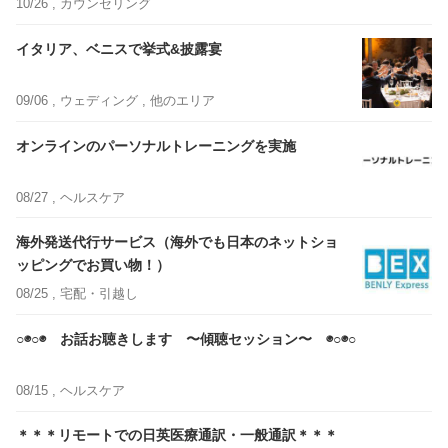
10/26 ,
カウンセリング
イタリア、ベニスで挙式&披露宴
09/06 ,
ウェディング
, 他のエリア
オンラインのパーソナルトレーニングを実施
08/27 ,
ヘルスケア
海外発送代行サービス（海外でも日本のネットショ
ッピングでお買い物！）
08/25 ,
宅配・引越し
○◉○◉ お話お聴きします 〜傾聴セッション〜 ◉○◉○
08/15 ,
ヘルスケア
＊＊＊リモートでの日英医療通訳・一般通訳＊＊＊